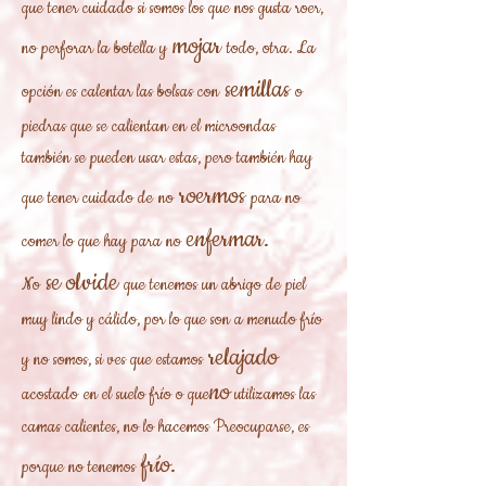
que tener cuidado si somos los que nos gusta roer,
mojar
no perforar la botella y
todo, otra. La
semillas
opción es calentar las bolsas con
o
piedras que se calientan en el microondas
también se pueden usar estas, pero también hay
roermos
que tener cuidado de
no
para no
enfermar.
comer lo que hay para no
se olvide
No
que tenemos un abrigo de piel
muy lindo y cálido, por lo que son a menudo frío
relajado
y no somos, si ves que estamos
no
acostado
en el suelo frío o que
utilizamos las
camas calientes, no lo hacemos Preocuparse, es
frío.
porque no tenemos