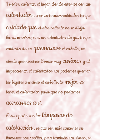
Pueden calentar el lugar donde estemos con un
calentador
, si es un termo-ventilador tenga
cuidado que
el aire caliente no se dirija
hacia nosotros, si es un calentador de gas tenga
quemarnos
cuidado de no
el cabello, no
curiosos
olvide que nosotros Somos muy
y al
inspeccionar el calentador nos podemos quemar
mejor es
los bigotes o incluso el cabello, lo
tener el calentador para que no podamos
acercarnos a
él.
lámparas de
Otra opción son las
calefacción
, sé que son más comunes en
humanos con reptiles, pero también nos sirven, en