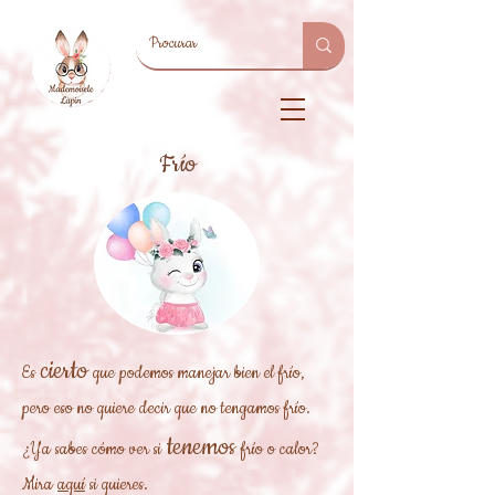
Frío
cierto
Es
que podemos manejar bien el frío,
pero eso no quiere decir que no tengamos frío.
tenemos
¿Ya sabes cómo ver si
frío o calor?
Mira
aquí
si quieres.