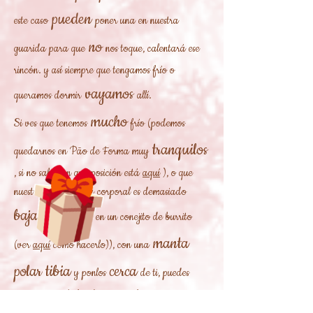
pueden
este caso
poner una en nuestra
no
guarida para que
nos toque, calentará ese
rincón. y así siempre que tengamos frío o
vayamos
queramos dormir
allí.
mucho
Si ves que tenemos
frío (podemos
tranquilos
quedarnos en Pão de Forma muy
, si no sabes en qué posición está
aquí
), o que
nuestra temperatura corporal es demasiado
baja
, envuélvenos en un conejito de burrito
manta
(ver
aquí
cómo hacerlo)), con una
polar tibia
cerca
y ponlos
de ti, puedes
agregar una bolsa de agua caliente para