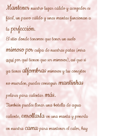
Mantener
nuestro lugar cálido y acogedor es
fácil, un paseo cálido y unas mantas funcionan a
perfección.
la
El sitio donde tenemos que tener un suelo
mimoso por
culpa de nuestras patas (mira
aquí
por qué tienen que ser mimosos), así que si
alfombras
ya tienes
mimosos y tus conejitos
mantinhas
no muerden, puedes conseguir
más.
polares para calentar
También puedes llenar una botella de agua
enrollarla
caliente,
en una manta y ponerla
cama
en nuestra
para mantener el calor, hay