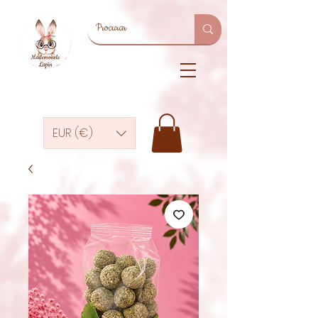
EUR (€)