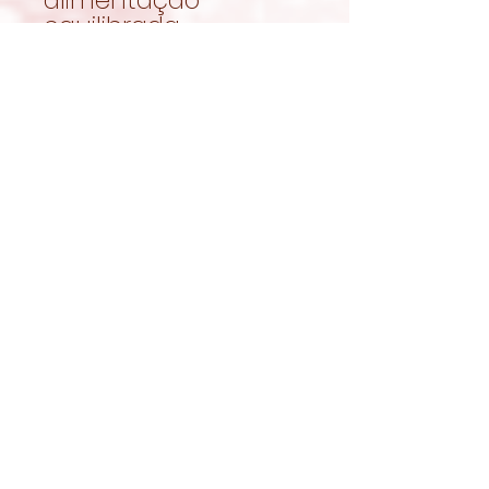
equilibrada.
Garantir sempre
acesso a feno fresco
e água limpa.
Naturalmente
irresistíveis
As
JR Farm
Grainless Health
Bolinhas de
Vitaminas com
Espinafres
juntam
ingredientes
cuidadosamente
selecionados e uma
textura crocante
num snack pensado