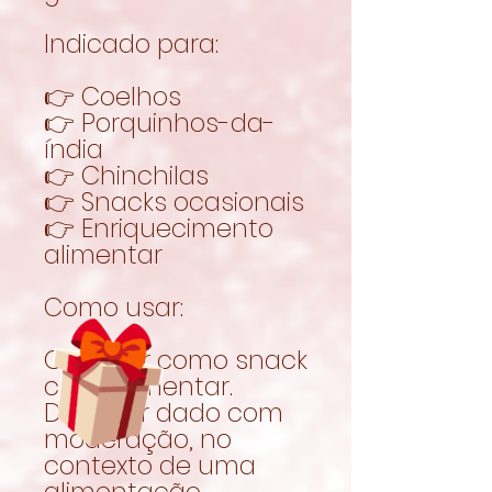
Indicado para:
👉 Coelhos
👉 Porquinhos-da-
índia
👉 Chinchilas
👉 Snacks ocasionais
👉 Enriquecimento
alimentar
Como usar:
Oferecer como snack
complementar.
Deve ser dado com
moderação, no
contexto de uma
alimentação