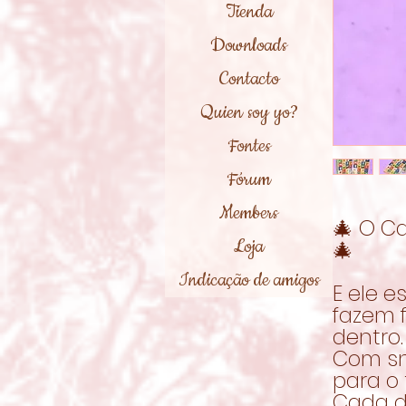
Tienda
Downloads
Contacto
Quien soy yo?
Fontes
Fórum
Members
🎄 O Ca
Loja
🎄
Indicação de amigos
E ele e
fazem f
dentro.
Com sn
para o
Cada d