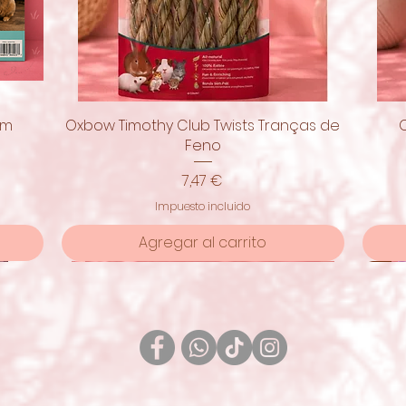
om
Oxbow Timothy Club Twists Tranças de
Vista rápida
Feno
Precio
7,47 €
Impuesto incluido
Agregar al carrito
Pro