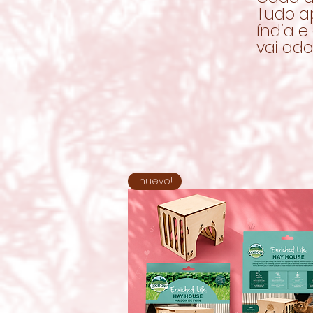
Tudo a
índia e
vai ado
¡nuevo!