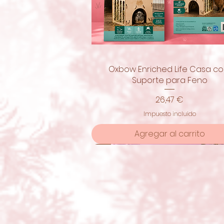
Oxbow Enriched Life Casa c
Vista rápida
Suporte para Feno
Precio
26,47 €
Impuesto incluido
Agregar al carrito
¡nuevo!