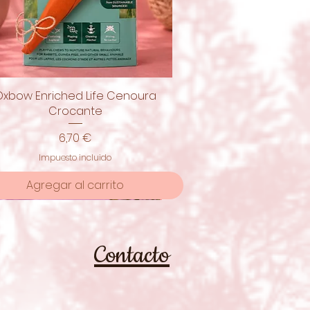
Oxbow Enriched Life Cenoura
Vista rápida
Crocante
Precio
6,70 €
Impuesto incluido
Agregar al carrito
moção
Contacto