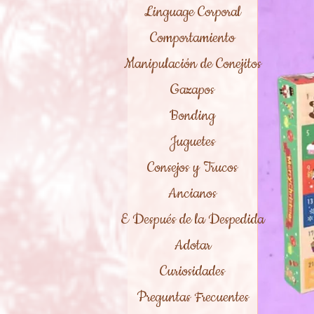
Linguage Corporal
Comportamiento
Manipulación de Conejitos
Gazapos
Bonding
Juguetes
Consejos y Trucos
Ancianos
E Después de la Despedida
Adotar
Curiosidades
Preguntas Frecuentes