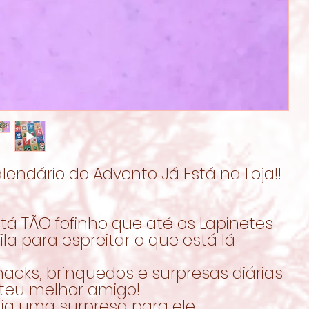
lendário do Advento Já Está na Loja!!
stá TÃO fofinho que até os Lapinetes
ila para espreitar o que está lá
acks, brinquedos e surpresas diárias
 teu melhor amigo!
ia uma surpresa para ele.