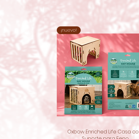
¡nuevo!
Oxbow Enriched Life Casa c
Vista rápida
Suporte para Feno