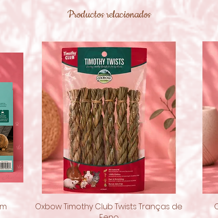
Productos relacionados
om
Oxbow Timothy Club Twists Tranças de
Vista rápida
Feno