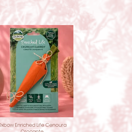
Oxbow Enriched Life Cenoura
Vista rápida
Crocante