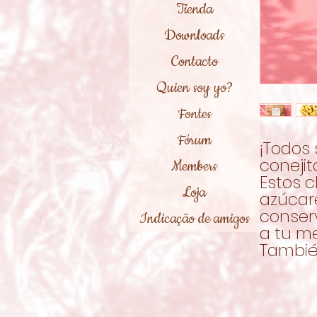
Tienda
Downloads
Contacto
Quien soy yo?
Fontes
Fórum
¡Todos
conejit
Members
Estos c
Loja
azúcare
conserv
Indicação de amigos
a tu me
Tambié