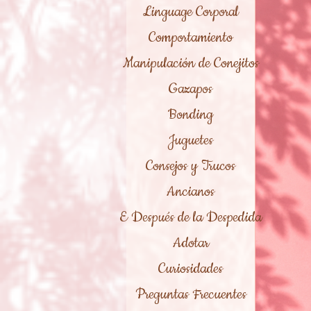
Linguage Corporal
Comportamiento
Manipulación de Conejitos
Gazapos
Bonding
Juguetes
Consejos y Trucos
Ancianos
E Después de la Despedida
Adotar
Curiosidades
Preguntas Frecuentes