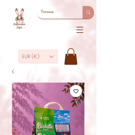
EUR (€)