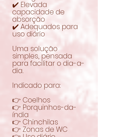
✔️ Elevada
capacidade de
absorção
✔️ Adequados para
uso diário
Uma solução
simples, pensada
para facilitar o dia-a-
dia.
Indicado para:
👉 Coelhos
👉 Porquinhos-da-
índia
👉 Chinchilas
👉 Zonas de WC
👉 Uso diário