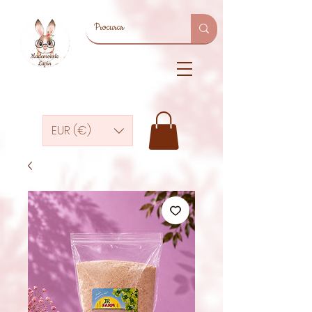
EUR (€)