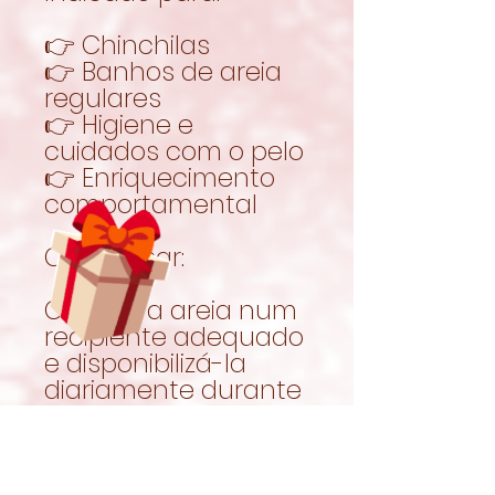
👉 Chinchilas
👉 Banhos de areia
regulares
👉 Higiene e
cuidados com o pelo
👉 Enriquecimento
comportamental
Como usar:
Colocar a areia num
recipiente adequado
e disponibilizá-la
diariamente durante
alguns minutos.
Substituir
regularmente para