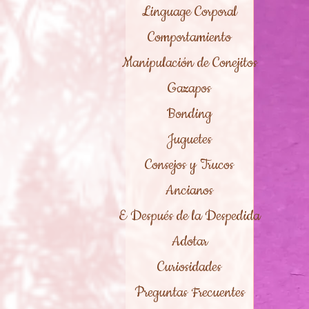
Linguage Corporal
Comportamiento
Manipulación de Conejitos
Gazapos
Bonding
Juguetes
Consejos y Trucos
Ancianos
E Después de la Despedida
Adotar
Curiosidades
Preguntas Frecuentes