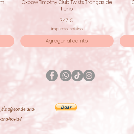
om
Oxbow Timothy Club Twists Tranças de
Vista rápida
Feno
Precio
7,47 €
Impuesto incluido
Agregar al carrito
Pro
¿Me ofrecerás una
zanahoria?