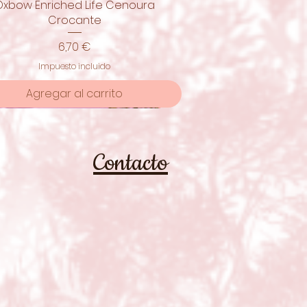
Oxbow Enriched Life Cenoura
Vista rápida
Crocante
Precio
6,70 €
Impuesto incluido
Agregar al carrito
moção
Contacto