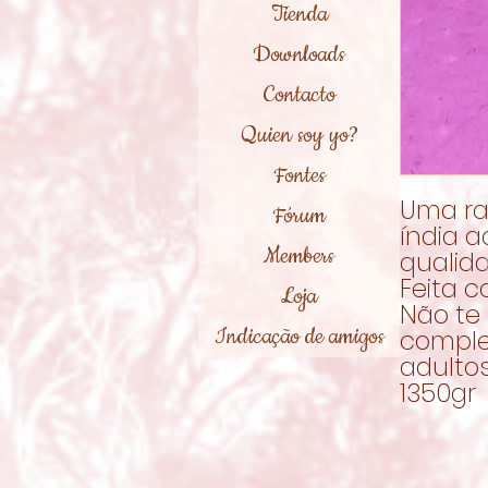
Tienda
Downloads
Contacto
Quien soy yo?
Fontes
Uma ra
Fórum
índia 
Members
qualid
Feita c
Loja
Não te
Indicação de amigos
comple
adultos
1350gr