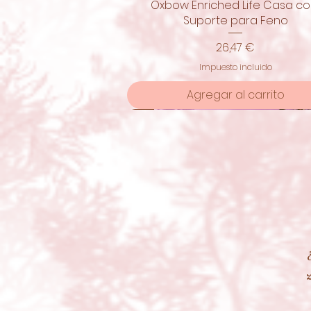
Oxbow Enriched Life Casa c
Vista rápida
Suporte para Feno
Precio
26,47 €
Impuesto incluido
Agregar al carrito
¡nuevo!