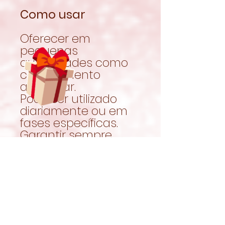
Como usar
Oferecer em
pequenas
quantidades como
complemento
alimentar.
Pode ser utilizado
diariamente ou em
fases específicas.
Garantir sempre
acesso a feno fresco
e água limpa.
Quando comer
volta a ser
interessante