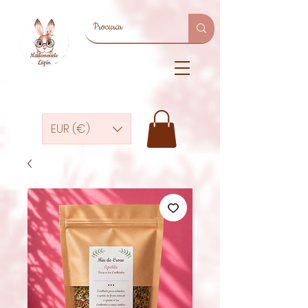
EUR (€)