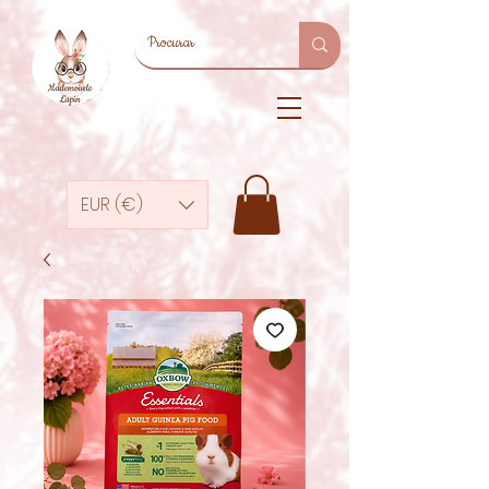
EUR (€)