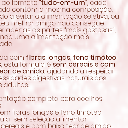
 ao formato
“tudo-em-um”
, cada
ado contém a mesma composição,
o a evitar a alimentação seletiva, ou
o teu melhor amigo não consegue
r apenas as partes “mais gostosas”,
indo uma alimentação mais
rada.
ida com
fibras longas, feno timóteo
s
, esta fórmula é
sem cereais e com
teor de amido
, ajudando a respeitar
essidades digestivas naturais dos
 adultos.
mentação completa para coelhos
s
 em fibras longas e feno timóteo
ula sem seleção alimentar
 cereais e com baixo teor de amido