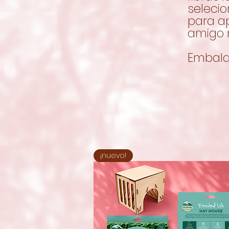
seleci
para a
amigo 
Embala
¡nuevo!