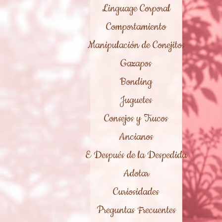
Linguage Corporal
Comportamiento
Manipulación de Conejitos
Gazapos
Bonding
Juguetes
Consejos y Trucos
Ancianos
E Después de la Despedida
Adotar
Curiosidades
Preguntas Frecuentes