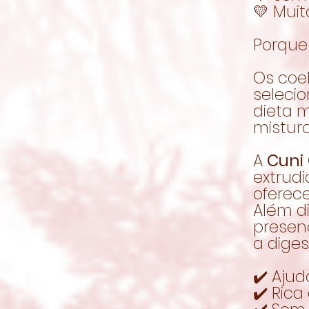
💛 Muit
Porque
Os coe
selecio
dieta 
mistura
A
Cuni
extrud
oferec
Além di
presen
a diges
✔️ Ajud
✔️ Rica