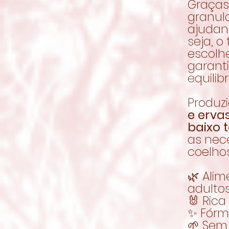
Graças
granul
ajudand
seja, 
escolhe
garant
equilib
Produz
e erva
baixo 
as nec
coelhos
🌿 Ali
adulto
🐰 Rica
✨ Fórm
🌱 Sem