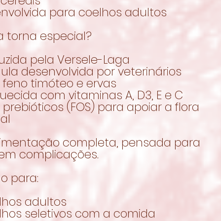
 cereais
envolvida para coelhos adultos
a torna especial?
uzida pela Versele-Laga
ula desenvolvida por veterinários
 feno timóteo e ervas
quecida com vitaminas A, D3, E e C
prebióticos (FOS) para apoiar a flora
nal
imentação completa, pensada para
 sem complicações.
o para:
lhos adultos
lhos seletivos com a comida