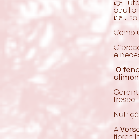
👉 Tut
equilib
👉 Uso
Como 
Oferec
e nece
O feno
alimen
Garant
fresca.
Nutriç
A
Vers
fibras