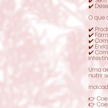
✔️ Sem
✔️ Des
O que 
✔️ Prod
✔️ Fórm
✔️ Com
✔️ Enri
✔️ Com 
intesti
Uma al
nutrir
Indicad
👉 Coe
👉 Coe