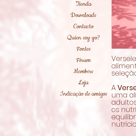
Tienda
Downloads
Contacto
Quien soy yo?
Fontes
Versel
Fórum
alimen
Members
seleçã
Loja
A
Vers
Indicação de amigos
uma al
adultos
os nut
equili
nutrici