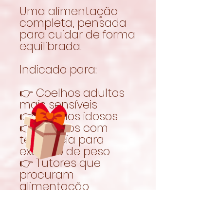
Uma alimentação
completa, pensada
para cuidar de forma
equilibrada.
Indicado para:
👉 Coelhos adultos
mais sensíveis
👉 Coelhos idosos
👉 Coelhos com
tendência para
excesso de peso
👉 Tutores que
procuram
alimentação
equilibrada
👉 Uso diário como