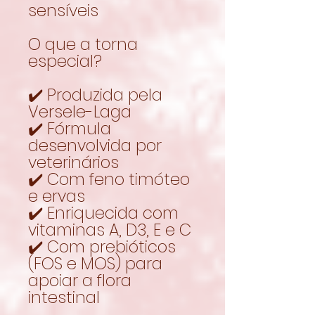
sensíveis
O que a torna
especial?
✔️ Produzida pela
Versele-Laga
✔️ Fórmula
desenvolvida por
veterinários
✔️ Com feno timóteo
e ervas
✔️ Enriquecida com
vitaminas A, D3, E e C
✔️ Com prebióticos
(FOS e MOS) para
apoiar a flora
intestinal