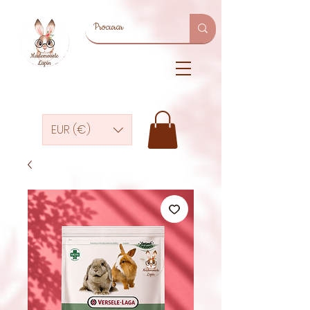
EUR (€)