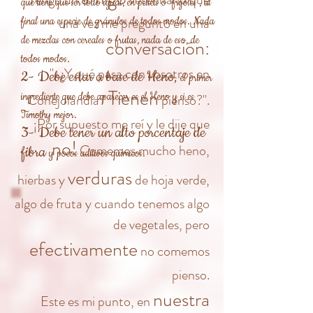
que tiene que ser todo igual, en pellets o "frijoles", al
una vez me preguntó en una
final una especie de gránulos de todos modos. Nada
de mezclas con cereales o frutas, nada de eso, de
conversación:
todos modos.
"-¿Y qué pasa con vosotros en
2- Debe estar a base de Heno,
el primer
Tienen
ingrediente que debe aparecer es el Heno y si es
Conejolandia?
pienso?".
Timothy mejor.
¡Por supuesto me reí y le dije que
3- Debe tener un alto porcentaje de
no!
Comemos mucho heno,
fibra
y pocos aditivos químicos.
verduras
hierbas y
de hoja verde,
algo de fruta y cuando tenemos algo
de vegetales, pero
efectivamente
no comemos
pienso.
nuestra
Este es mi punto, en