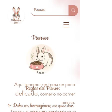
Piensos
Aquí tenemos un tema un poco
Reglas del Pienso:
delicado
, comer o no comer
pienso.
1- Debe ser homogéneo,
esto quiere decir
amigo
Tengo un
veterinario que