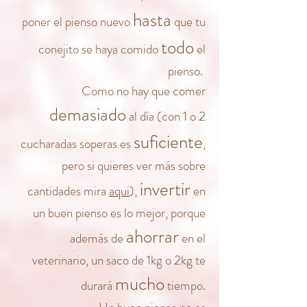
hasta
poner el pienso nuevo
que tu
todo
conejito se haya comido
el
pienso.
Como no hay que comer
demasiado
al día (con 1 o 2
suficiente
cucharadas soperas es
,
pero si quieres ver más sobre
invertir
cantidades
mira
aqui
),
en
un buen pienso es lo mejor, porque
ahorrar
además de
en el
veterinario, un saco de 1kg o 2kg te
mucho
durará
tiempo.