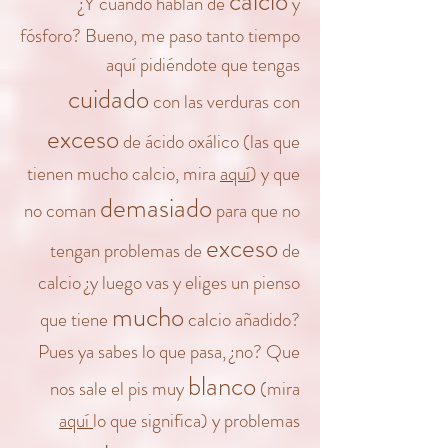
calcio
¿Y cuando hablan de
y
fósforo? Bueno, me paso tanto tiempo
aquí pidiéndote que tengas
cuidado
con las verduras con
exceso
de ácido oxálico (las que
tienen mucho calcio, mira
aquí
) y que
demasiado
no coman
para que no
exceso
tengan problemas de
de
calcio ¿y luego vas y eliges un pienso
mucho
que tiene
calcio añadido?
Pues ya sabes lo que pasa, ¿no? Que
blanco
nos sale el pis muy
(mira
aquí
lo que significa) y problemas