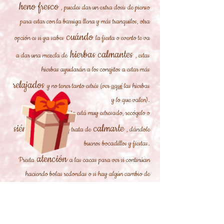
heno fresco
, puedes dar un extra dosis de pienso
para estar con la barriga llena y más tranquilos, otra
cuándo
opción es si ya sabes
la fiesta o evento te va
hierbas calmantes
a dar una mezcla de
, estas
hierbas ayudarán a los conejitos a estar más
relajados
y no tener tanto estrés (ver
aquí
las hierbas
y lo que valen).
Si ves que tu conejito está muy estresado, recógelo o
siéntate
calmarte
a su lado y trata de
, dándole
buenos bocadillos y fiestas.
atención
Presta
a las cacas para ver si continúan
haciendo bolas redondas o si hay algún cambio de
importante
forma y si eso sucede es
prestar atención
a los conejitos para no enfermarse, si es necesario llamar
ayuda
al veterinario y pedir
.