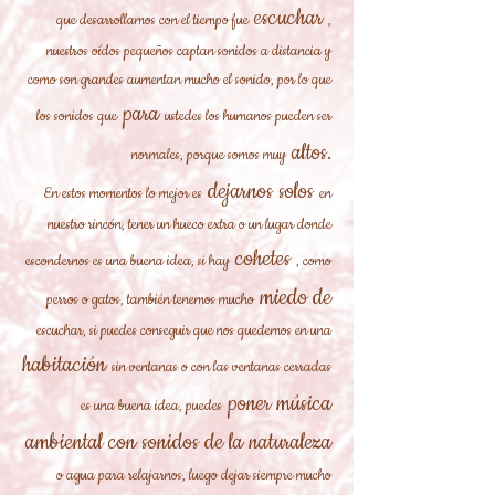
escuchar
que desarrollamos con el tiempo fue
,
nuestros oídos pequeños captan sonidos a distancia y
como son grandes aumentan mucho el sonido, por lo que
para
los sonidos que
ustedes los humanos pueden ser
altos.
normales, porque somos muy
dejarnos solos
En estos momentos lo mejor es
en
nuestro rincón, tener un hueco extra o un lugar donde
cohetes
escondernos es una buena idea, si hay
, como
miedo de
perros o gatos, también tenemos mucho
escuchar, si puedes conseguir que nos quedemos en una
habitación
sin ventanas o con las ventanas cerradas
poner música
es una buena idea, puedes
ambiental con sonidos de la naturaleza
o agua para relajarnos, luego dejar siempre mucho