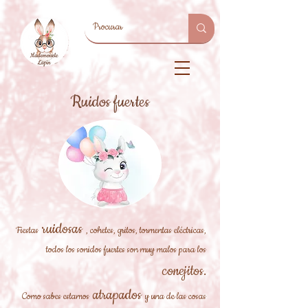
Ruidos fuertes
ruidosas
Fiestas
, cohetes, gritos, tormentas eléctricas,
todos los sonidos fuertes son muy malos para los
conejitos.
atrapados
Como sabes estamos
y una de las cosas