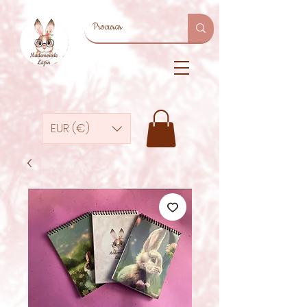
EUR (€)