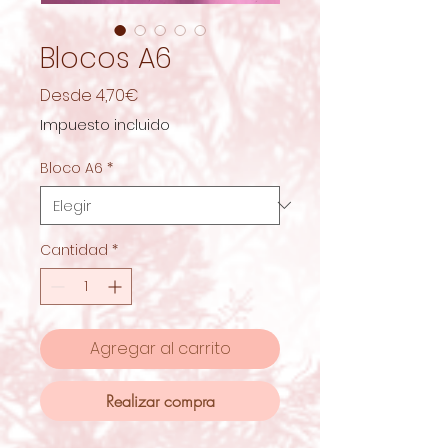
Blocos A6
Precio
Desde
4,70€
de
Impuesto incluido
oferta
Bloco A6
*
Cantidad
*
Agregar al carrito
Realizar compra