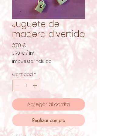
Juguete de
madera divertido
Precio
3,70 €
3,70 €
/
1m
3,70 €
Impuesto incluido
por
1
Cantidad
*
Metro
Agregar al carrito
Realizar compra