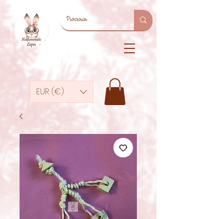
EUR (€)