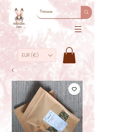
EUR (€)