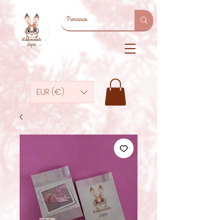
EUR (€)