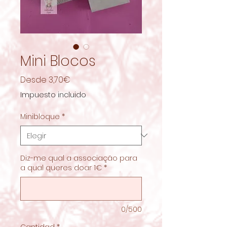
Mini Blocos
Precio
Desde
3,70€
de
Impuesto incluido
oferta
Minibloque
*
Diz-me qual a associação para
a qual queres doar 1€
*
0/500
Cantidad
*