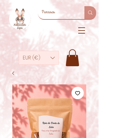
EUR (€)