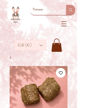
EUR (€)