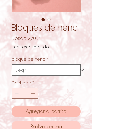
Bloques de heno
Precio
Desde
2,70€
de
Impuesto incluido
oferta
bloque de heno
*
Cantidad
*
Agregar al carrito
Realizar compra