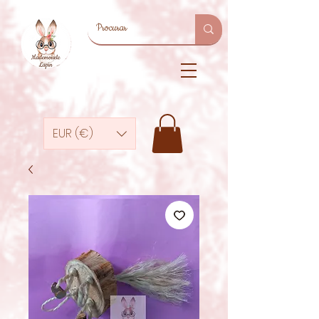
EUR (€)