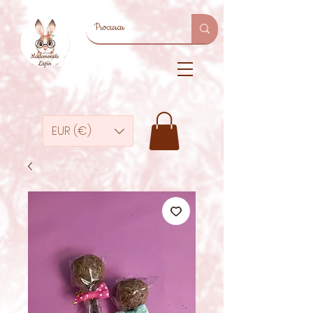
EUR (€)