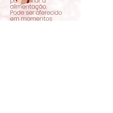
para variar a
alimentação.
Pode ser oferecido
em momentos
especiais ou
misturado com
outros fenos.
Porque também há
espaço para mimo
O
Feno Dia dos
Namorados
é uma
forma de mostrar
cuidado, atenção e
carinho até nos
pequenos detalhes.
Porque amar