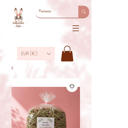
EUR (€)