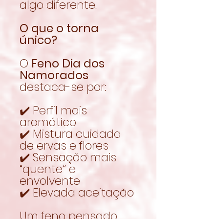
algo diferente.
O que o torna
único?
O
Feno Dia dos
Namorados
destaca-se por:
✔️ Perfil mais
aromático
✔️ Mistura cuidada
de ervas e flores
✔️ Sensação mais
“quente” e
envolvente
✔️ Elevada aceitação
Um feno pensado