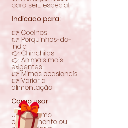
para ser… especial.
Indicado para:
👉 Coelhos
👉 Porquinhos-da-
índia
👉 Chinchilas
👉 Animais mais
exigentes
👉 Mimos ocasionais
👉 Variar a
alimentação
Como usar
Utilizar como
complemento ou