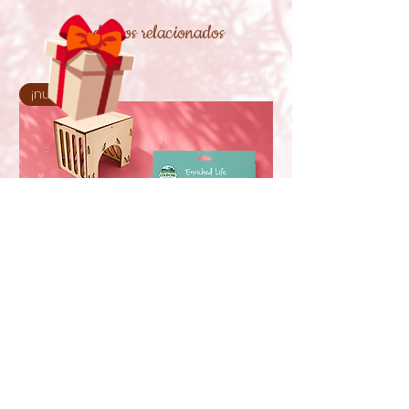
Productos relacionados
¡nuevo!
Oxbow Enriched Life Casa com
Suporte para Feno