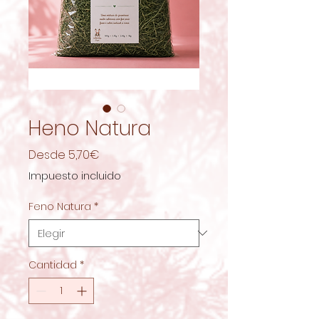
Heno Natura
Precio
Desde
5,70€
de
Impuesto incluido
oferta
Feno Natura
*
Cantidad
*