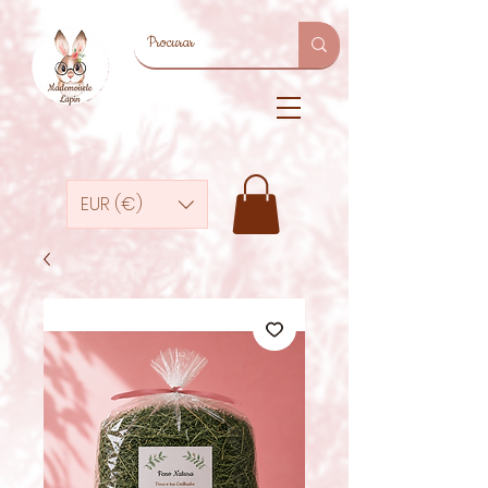
EUR (€)