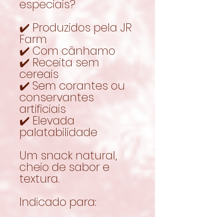
especiais?
✔️ Produzidos pela JR
Farm
✔️ Com cânhamo
✔️ Receita sem
cereais
✔️ Sem corantes ou
conservantes
artificiais
✔️ Elevada
palatabilidade
Um snack natural,
cheio de sabor e
textura.
Indicado para: