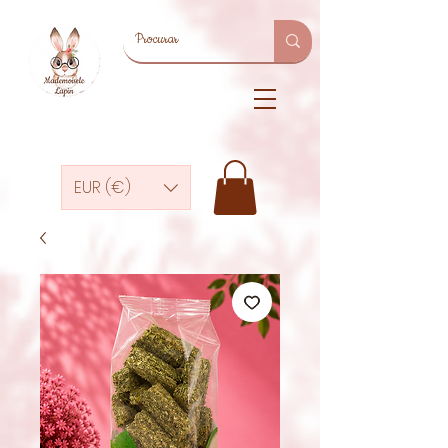
EUR (€)