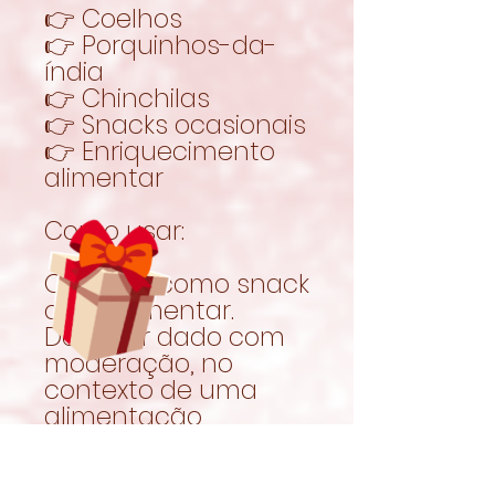
👉 Coelhos
👉 Porquinhos-da-
índia
👉 Chinchilas
👉 Snacks ocasionais
👉 Enriquecimento
alimentar
Como usar:
Oferecer como snack
complementar.
Deve ser dado com
moderação, no
contexto de uma
alimentação
equilibrada.
Garantir sempre