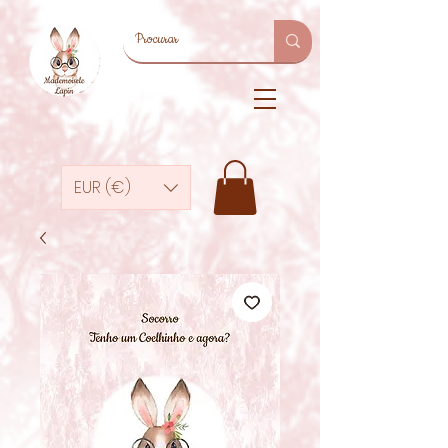
EUR (€)