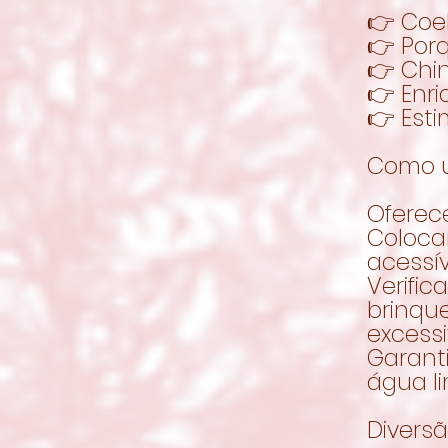
👉 Coe
👉 Por
👉 Chin
👉 Enr
👉 Est
Como u
Oferec
Coloca
acessív
Verific
brinqu
excessi
Garant
água l
Divers