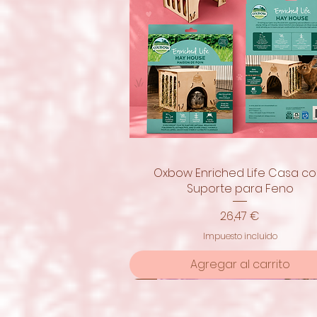
Oxbow Enriched Life Casa c
Vista rápida
Suporte para Feno
Precio
26,47 €
Impuesto incluido
Agregar al carrito
¡nuevo!