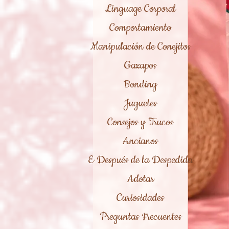
Linguage Corporal
Comportamiento
Manipulación de Conejitos
Gazapos
Bonding
Juguetes
Consejos y Trucos
Ancianos
E Después de la Despedida
Adotar
Curiosidades
Preguntas Frecuentes