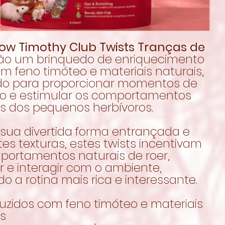
ow Timothy Club Twists Tranças de
ão um brinquedo de enriquecimento
om feno timóteo e materiais naturais,
o para proporcionar momentos de
ão e estimular os comportamentos
is dos pequenos herbívoros.
sua divertida forma entrançada e
tes texturas, estes twists incentivam
portamentos naturais de roer,
r e interagir com o ambiente,
o a rotina mais rica e interessante.
uzidos com feno timóteo e materiais
is