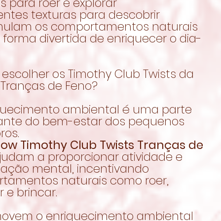
is para roer e explorar
entes texturas para descobrir
imulam os comportamentos naturais
forma divertida de enriquecer o dia-
escolher os Timothy Club Twists da
Tranças de Feno?
quecimento ambiental é uma parte
ante do bem-estar dos pequenos
ros.
ow Timothy Club Twists Tranças de
udam a proporcionar atividade e
lação mental, incentivando
tamentos naturais como roer,
r e brincar.
movem o enriquecimento ambiental