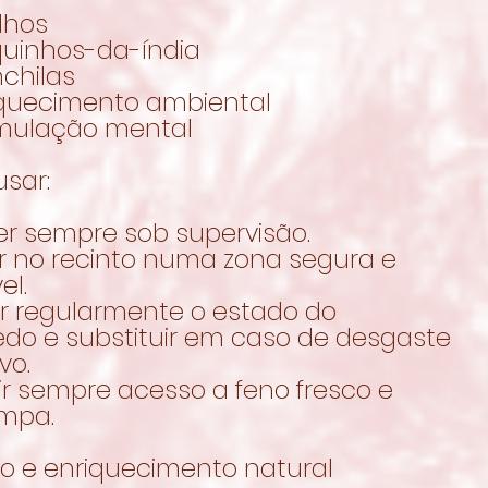
lhos
quinhos-da-índia
chilas
iquecimento ambiental
imulação mental
sar:
er sempre sob supervisão.
r no recinto numa zona segura e
el.
ar regularmente o estado do
edo e substituir em caso de desgaste
vo.
ir sempre acesso a feno fresco e
impa.
ão e enriquecimento natural