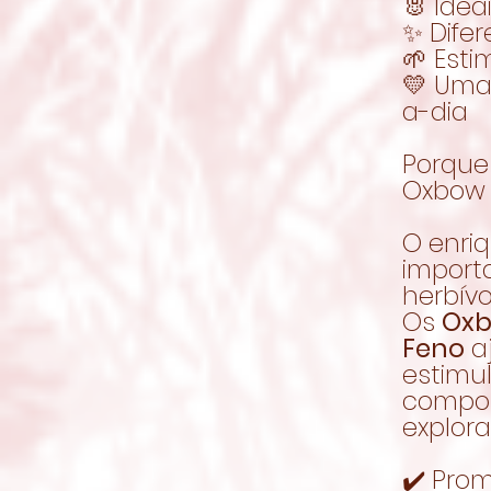
🐰 Idea
✨ Difer
🌱 Est
💛 Uma 
a-dia
Porque 
Oxbow 
O enri
import
herbívo
Os
Oxb
Feno
aj
estimu
compor
explora
✔️ Pro