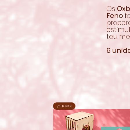
Os
Oxb
Feno
f
propor
estimu
teu me
6 unid
¡nuevo!