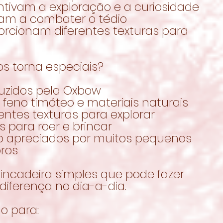
ntivam a exploração e a curiosidade
dam a combater o tédio
orcionam diferentes texturas para
s torna especiais?
duzidos pela Oxbow
feno timóteo e materiais naturais
rentes texturas para explorar
is para roer e brincar
to apreciados por muitos pequenos
oros
incadeira simples que pode fazer
diferença no dia-a-dia.
o para: