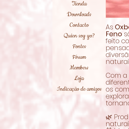
Tienda
Downloads
Contacto
As
Oxb
Feno
s
Quien soy yo?
feito c
Fontes
pensad
divers
Fórum
natura
Members
Com a 
Loja
diferen
os com
Indicação de amigos
explora
tornand
🌿 Prod
natura