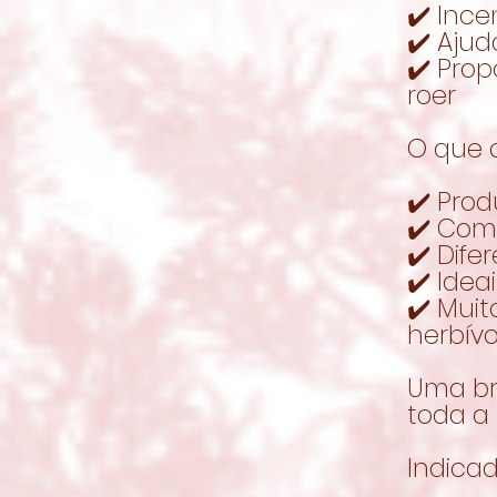
✔️ Ince
✔️ Aju
✔️ Prop
roer
O que o
✔️ Pro
✔️ Com 
✔️ Dife
✔️ Idea
✔️ Mui
herbív
Uma br
toda a 
Indicad