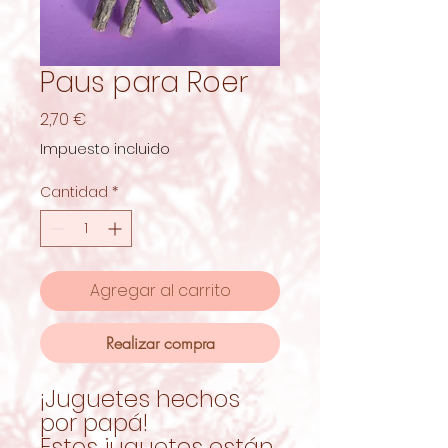
Paus para Roer
Precio
2,70 €
Impuesto incluido
Cantidad
*
Agregar al carrito
Realizar compra
¡Juguetes hechos
por papá!
Estos juguetes están