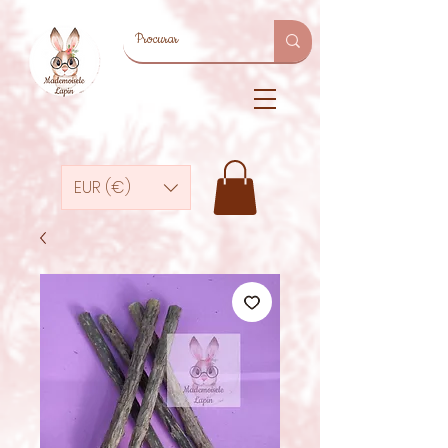
EUR (€)