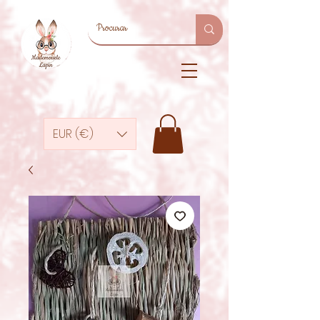
EUR (€)