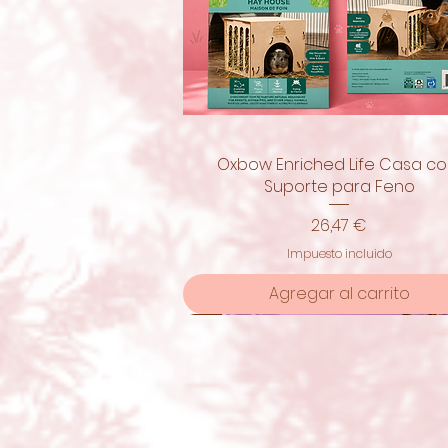
Oxbow Enriched Life Casa c
Vista rápida
Suporte para Feno
Precio
26,47 €
Impuesto incluido
Agregar al carrito
¡nuevo!