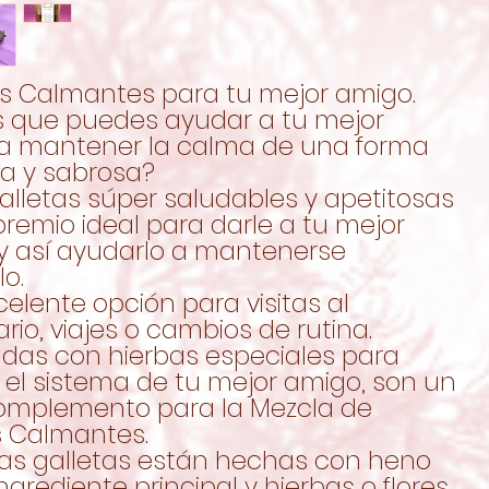
as Calmantes para tu mejor amigo.
s que puedes ayudar a tu mejor
a mantener la calma de una forma
da y sabrosa?
alletas súper saludables y apetitosas
premio ideal para darle a tu mejor
y así ayudarlo a mantenerse
lo.
elente opción para visitas al
ario, viajes o cambios de rutina.
adas con hierbas especiales para
 el sistema de tu mejor amigo, son un
omplemento para la Mezcla de
s Calmantes.
las galletas están hechas con heno
grediente principal y hierbas o flores.