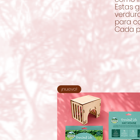
Estas g
verdura
para co
Cada p
¡nuevo!