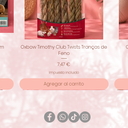
om
Oxbow Timothy Club Twists Tranças de
Vista rápida
Feno
Precio
7,47 €
Impuesto incluido
Agregar al carrito
Pro