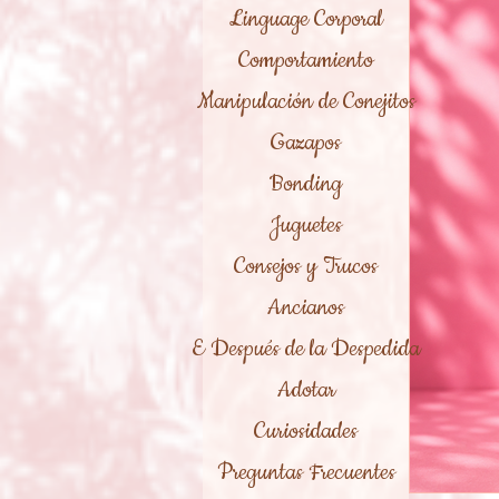
Linguage Corporal
Comportamiento
Manipulación de Conejitos
Gazapos
Bonding
Juguetes
Consejos y Trucos
Ancianos
E Después de la Despedida
Adotar
Curiosidades
Preguntas Frecuentes