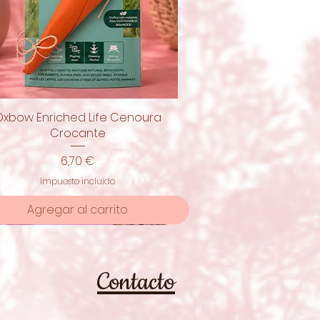
Oxbow Enriched Life Cenoura
Vista rápida
Crocante
Precio
6,70 €
Impuesto incluido
Agregar al carrito
moção
Contacto