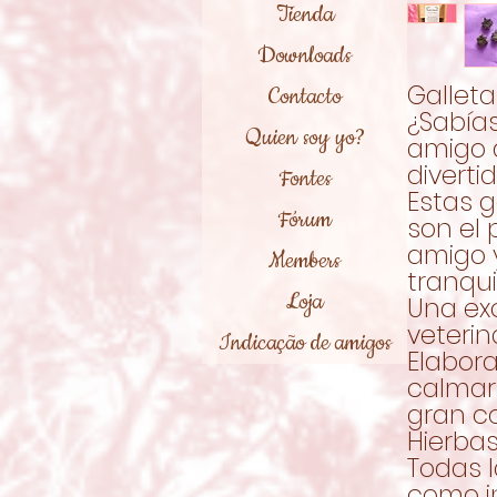
Tienda
Downloads
Gallet
Contacto
¿Sabía
Quien soy yo?
amigo 
diverti
Fontes
Estas g
Fórum
son el 
amigo 
Members
tranqui
Loja
Una exc
veterin
Indicação de amigos
Elabor
calmar
gran c
Hierba
Todas 
como in