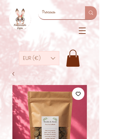
EUR (€)