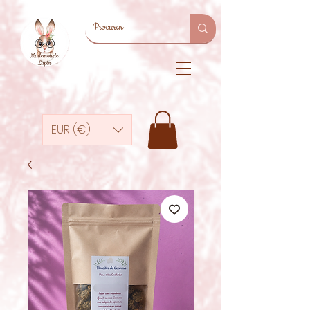
EUR (€)