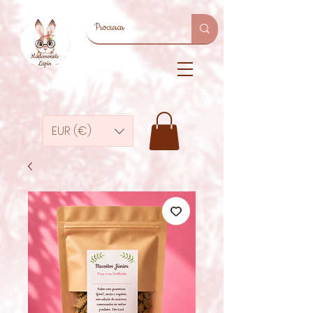
EUR (€)