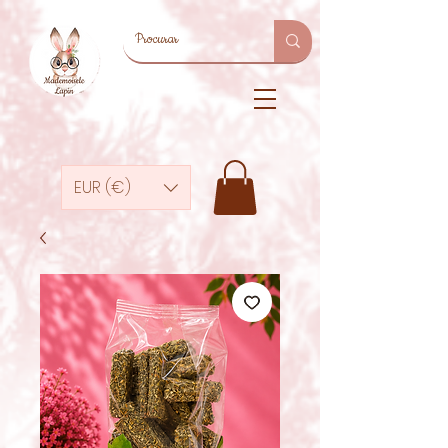
EUR (€)