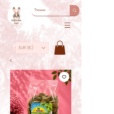
EUR (€)