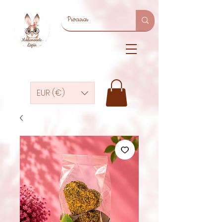
EUR (€)