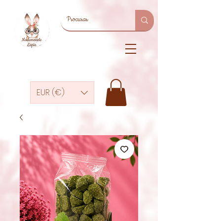
EUR (€)