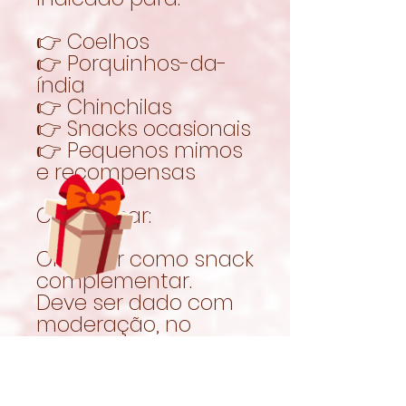
👉 Coelhos
👉 Porquinhos-da-
índia
👉 Chinchilas
👉 Snacks ocasionais
👉 Pequenos mimos
e recompensas
Como usar:
Oferecer como snack
complementar.
Deve ser dado com
moderação, no
contexto de uma
alimentação
equilibrada.