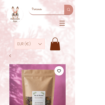
EUR (€)