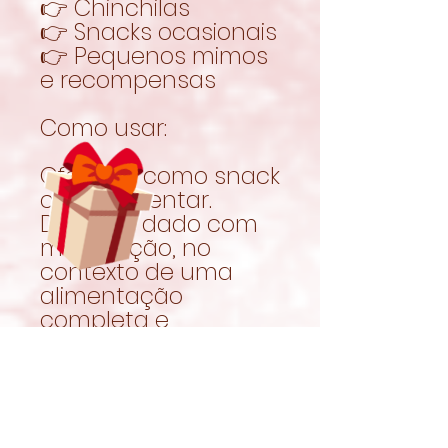
👉 Chinchilas
👉 Snacks ocasionais
👉 Pequenos mimos
e recompensas
Como usar:
Oferecer como snack
complementar.
Deve ser dado com
moderação, no
contexto de uma
alimentação
completa e
equilibrada.
Garantir sempre
acesso a feno fresco
e água limpa.