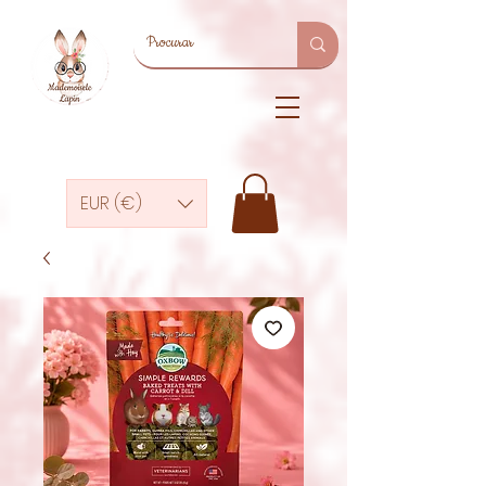
EUR (€)