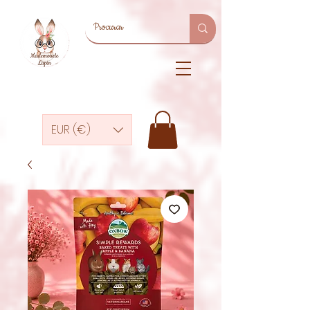
EUR (€)