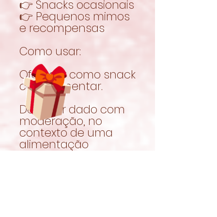
👉 Snacks ocasionais
👉 Pequenos mimos
e recompensas
Como usar:
Oferecer como snack
complementar.
Deve ser dado com
moderação, no
contexto de uma
alimentação
completa e
equilibrada.
Garantir sempre
acesso a feno fresco
e água limpa.
Naturalmente