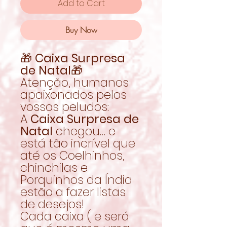
Add to Cart
Buy Now
🎁
Caixa Surpresa
de Natal
🎁
Atenção, humanos
apaixonados pelos
vossos peludos:
A
Caixa Surpresa de
Natal
chegou… e
está tão incrível que
até os Coelhinhos,
chinchilas e
Porquinhos da Índia
estão a fazer listas
de desejos!
Cada caixa ( e será