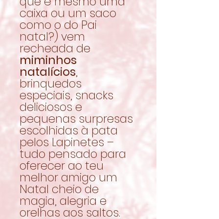
que é mesmo uma
caixa ou um saco
como o do Pai
natal?) vem
recheada de
miminhos
natalícios
,
brinquedos
especiais, snacks
deliciosos e
pequenas surpresas
escolhidas à pata
pelos Lapinetes –
tudo pensado para
oferecer ao teu
melhor amigo um
Natal cheio de
magia, alegria e
orelhas aos saltos.