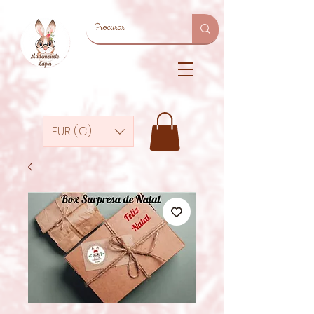
EUR (€)