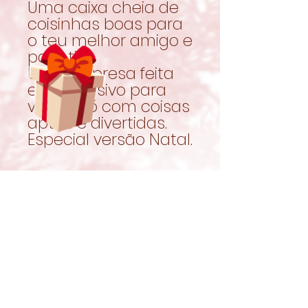
Uma caixa cheia de
coisinhas boas para
o teu melhor amigo e
para ti!
Uma surpresa feita
em exclusivo para
vocês, só com coisas
aptas e divertidas.
Especial versão Natal.
Related Products
New!