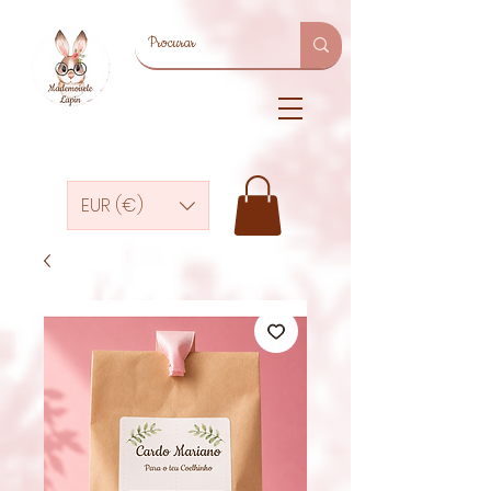
EUR (€)