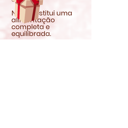
Não substitui uma
alimentação
completa e
equilibrada.
Garantir sempre
acesso a feno fresco
e água limpa.
Em caso de
urgência ou
suspeita de
problema de saúde,
deve sempre
procurar
acompanhamento
veterinário.