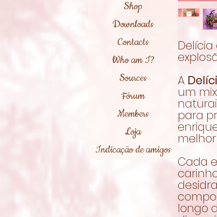
Shop
Downloads
Contacts
Delíci
explos
Who am I?
Sources
A
Delí
um mix
Fórum
natura
Members
para p
enriqu
Loja
melhor
Indicação de amigos
Cada 
carinho
desidr
compos
longo 