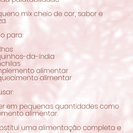
ueno mix cheio de cor, sabor e
a.
o para:
lhos
quinhos-da-índia
chilas
plemento alimentar
iquecimento alimentar
sar:
er em pequenas quantidades como
mento alimentar.
bstitui uma alimentação completa e