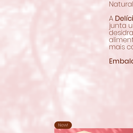
Natura
A
Delí
junta 
desidr
alimen
mais co
Embal
New!