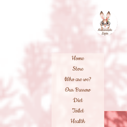
Home
Store
Who are we?
Our Burrow
Diet
Toilet
Health