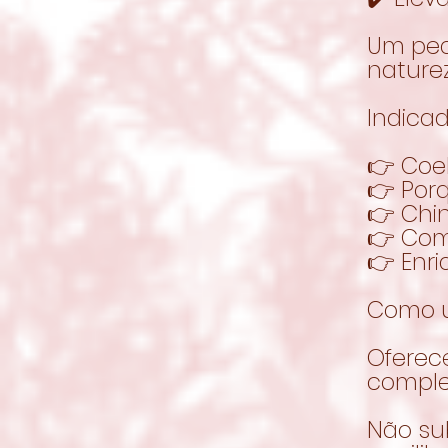
Um peq
naturez
Indicad
👉 Coe
👉 Por
👉 Chin
👉 Com
👉 Enr
Como u
Oferec
comple
Não su