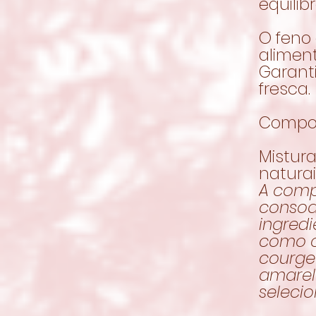
equilib
O feno
aliment
Garant
fresca.
Compos
Mistura
naturai
A comp
consoa
ingredi
como c
courge
amarel
seleci