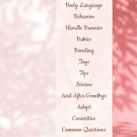
Body Language
Behavior
Handle Bunnies
Babies
Bonding
Toys
Tips
Séniors
And After Goodbye
Adopt
Curiosities
Common Questions