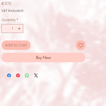
Price
€3.70
VAT Included
Quantity
*
Add to Cart
Buy Now