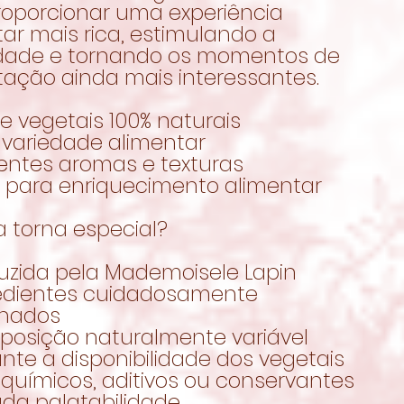
roporcionar uma experiência
ar mais rica, estimulando a
idade e tornando os momentos de
tação ainda mais interessantes.
de vegetais 100% naturais
 variedade alimentar
rentes aromas e texturas
l para enriquecimento alimentar
a torna especial?
duzida pela Mademoisele Lapin
redientes cuidadosamente
onados
posição naturalmente variável
nte a disponibilidade dos vegetais
químicos, aditivos ou conservantes
ada palatabilidade