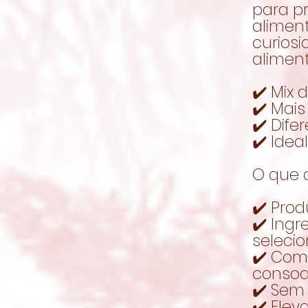
para p
aliment
curios
alimen
✔️ Mix 
✔️ Mais
✔️ Dife
✔️ Idea
O que 
✔️ Pro
✔️ Ing
seleci
✔️ Com
consoa
✔️ Sem 
✔️ Elev