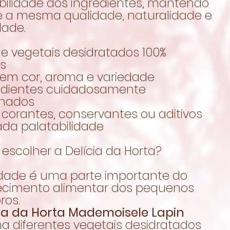
ibilidade dos ingredientes, mantendo
 a mesma qualidade, naturalidade e
dade.
de vegetais desidratados 100%
is
o em cor, aroma e variedade
edientes cuidadosamente
onados
 corantes, conservantes ou aditivos
ada palatabilidade
escolher a Delícia da Horta?
edade é uma parte importante do
ecimento alimentar dos pequenos
ros.
cia da Horta Mademoisele Lapin
a diferentes vegetais desidratados