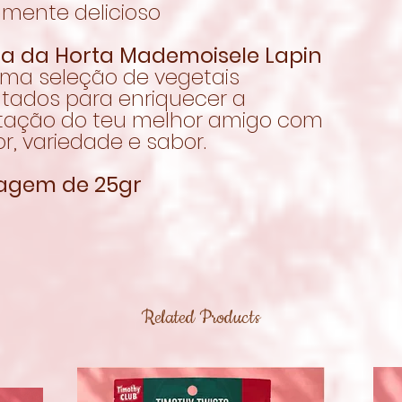
lmente delicioso
cia da Horta Mademoisele Lapin
uma seleção de vegetais
atados para enriquecer a
tação do teu melhor amigo com
r, variedade e sabor.
agem de 25gr
Related Products