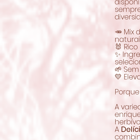
dispon
sempre
diversi
🥕 Mix 
natura
🐰 Ric
✨ Ingr
seleci
🌱 Sem
💛 Elev
Porque 
A vari
enriqu
herbívo
A
Delí
combin