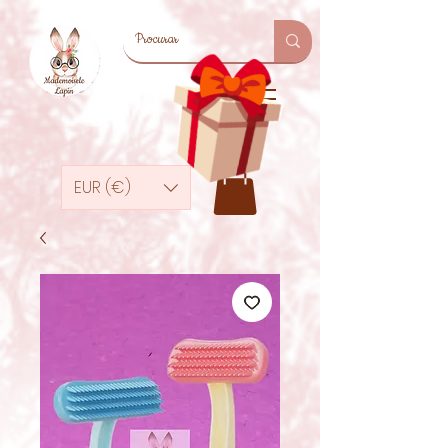
EUR (€)