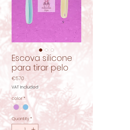
Escova silicone
para tirar pelo
Price
€5.70
VAT Included
color
*
Quantity
*