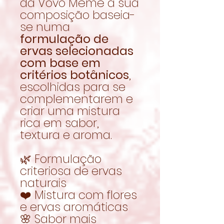
da Vovó Mémé a sua
composição baseia-
se numa
formulação de
ervas selecionadas
com base em
critérios botânicos
,
escolhidas para se
complementarem e
criar uma mistura
rica em sabor,
textura e aroma.
🌿 Formulação
criteriosa de ervas
naturais
❤️ Mistura com flores
e ervas aromáticas
🌸 Sabor mais