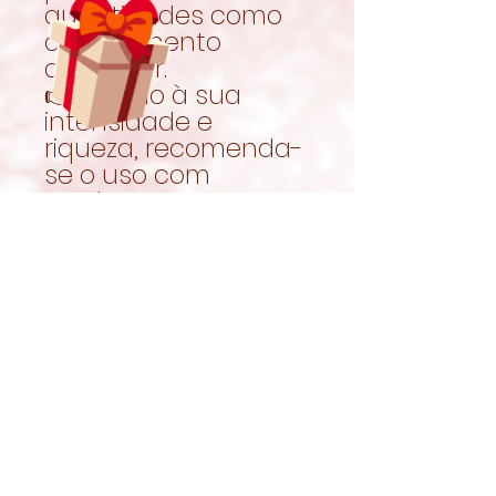
quantidades como
complemento
alimentar.
👉 Devido à sua
intensidade e
riqueza, recomenda-
se o uso com
moderação.
Garantir sempre
acesso a feno fresco
e água limpa.
Porque amar
também é cuidar
O
Mix de Ervas do
Amor
é uma forma
de oferecer algo
especial, sem