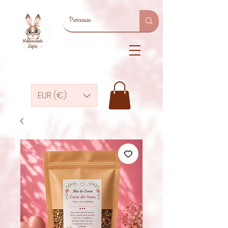
EUR (€)