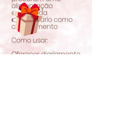
alimentação
equilibrada
👉 Uso diário como
complemento
Como usar:
Oferecer diariamente
de acordo com o
peso e necessidades
do teu melhor amigo.
O feno deve
continuar a ser a
base da
alimentação e estar
sempre disponível.
Garantir sempre
acesso a água limpa