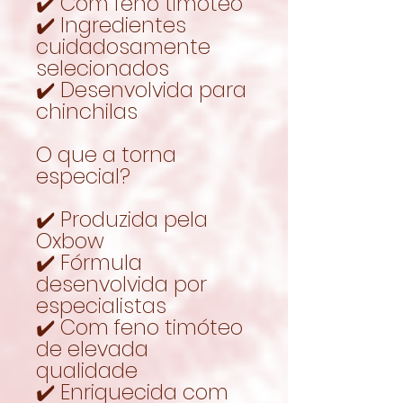
✔️ Com feno timóteo
✔️ Ingredientes
cuidadosamente
selecionados
✔️ Desenvolvida para
chinchilas
O que a torna
especial?
✔️ Produzida pela
Oxbow
✔️ Fórmula
desenvolvida por
especialistas
✔️ Com feno timóteo
de elevada
qualidade
✔️ Enriquecida com