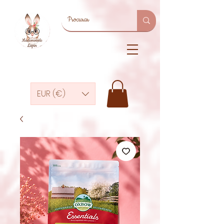
EUR (€)