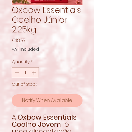
Oxbow Essentials
Coelho Júnior
2.25kg
Price
€18.87
VAT Included
Quantity
*
Out of Stock
Notify When Available
A
Oxbow Essentials
Coelho Jovem
é
uma alimentação