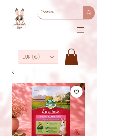
EUR (€)