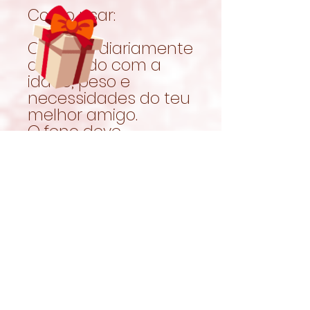
Como usar:
Oferecer diariamente
de acordo com a
idade, peso e
necessidades do teu
melhor amigo.
O feno deve
continuar a ser a
base da
alimentação e estar
sempre disponível.
Garantir sempre
acesso a água limpa
e fresca.
Nutrição para
crescer e cuidar