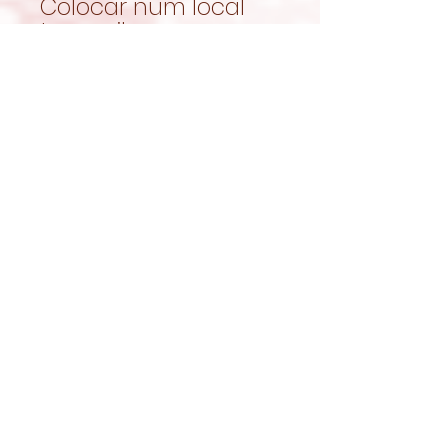
Colocar num local
tranquilo e
confortável.
Pode ser utilizada
como esconderijo,
zona de descanso
ou parte de um
ambiente mais
enriquecido.
Um refúgio cheio de
charme
A
Toca Cenoura em
Feltro
junta conforto,
segurança e um
design irresistível
para tornar o espaço
do teu melhor amigo