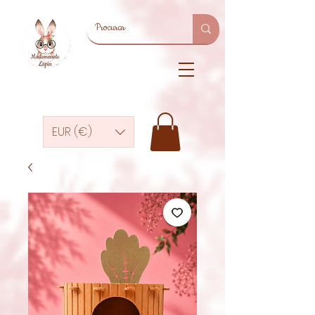
EUR (€)