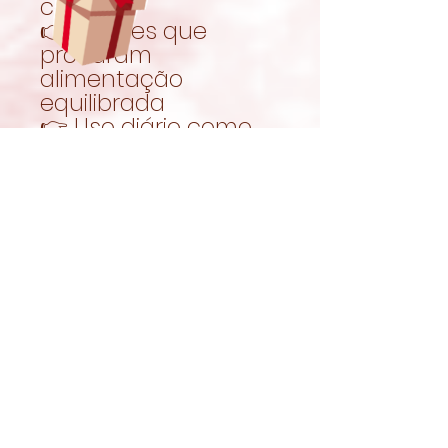
comida
👉 Tutores que
procuram
alimentação
equilibrada
👉 Uso diário como
complemento
Como usar
Oferecer diariamente
de acordo com o
peso e necessidades
do teu melhor amigo.
O feno deve
continuar a ser a
base da
alimentação e estar
sempre disponível.