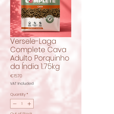
Versele-Laga
Complete Cava
Adulto Porquinho
da Índia 1.75kg
Price
€15.70
VAT Included
Quantity
*
Out of Stock