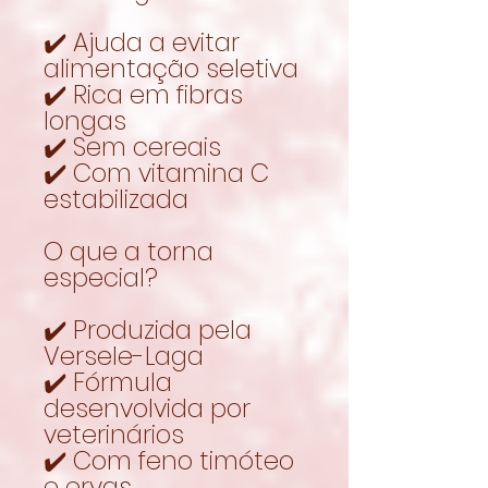
✔️ Ajuda a evitar
alimentação seletiva
✔️ Rica em fibras
longas
✔️ Sem cereais
✔️ Com vitamina C
estabilizada
O que a torna
especial?
✔️ Produzida pela
Versele-Laga
✔️ Fórmula
desenvolvida por
veterinários
✔️ Com feno timóteo
e ervas