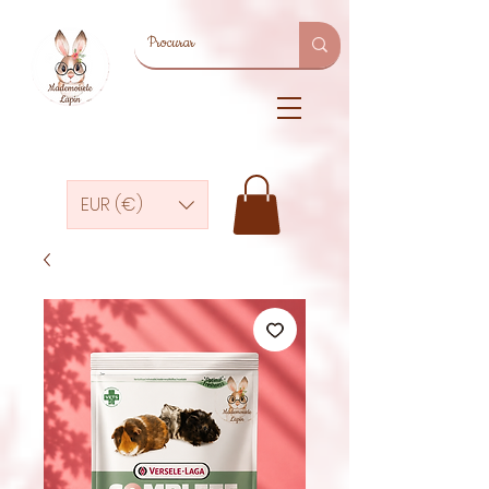
EUR (€)