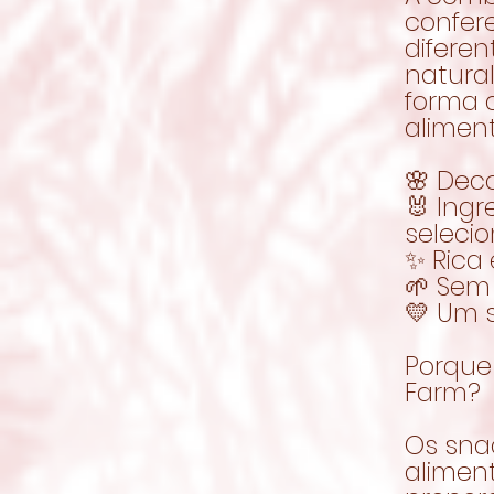
confer
difere
natura
forma d
alimen
🌸 Dec
🐰 Ing
seleci
✨ Rica
🌱 Sem 
💛 Um s
Porque 
Farm?
Os sna
aliment