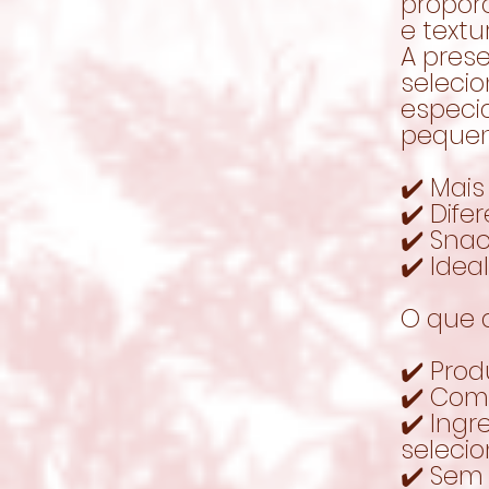
propor
e textu
A pres
seleci
especi
pequen
✔️ Mais
✔️ Dife
✔️ Sna
✔️ Idea
O que 
✔️ Prod
✔️ Com
✔️ Ing
seleci
✔️ Sem 