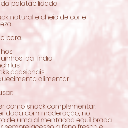
ada palatabilidade
ck natural e cheio de cor e
eza.
o para:
lhos
quinhos-da-índia
chilas
cks ocasionais
iquecimento alimentar
sar:
er como snack complementar.
er dada com moderação, no
to de uma alimentação equilibrada.
ir sempre acesso a feno fresco e