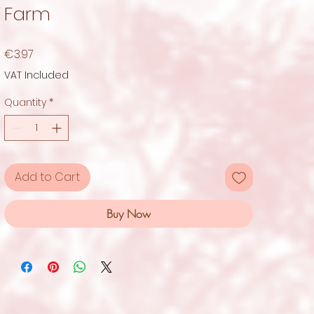
Farm
Price
€3.97
VAT Included
Quantity
*
Add to Cart
Buy Now