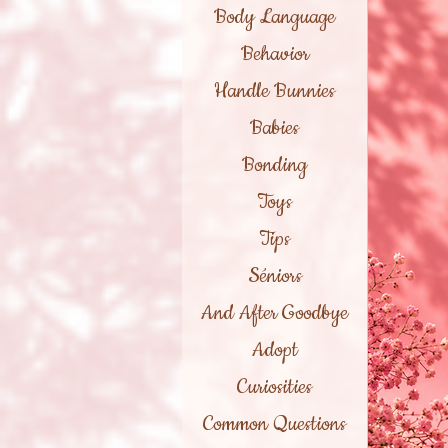
Body Language
Behavior
Handle Bunnies
Babies
Bonding
Toys
Tips
Séniors
And After Goodbye
Adopt
Curiosities
Common Questions