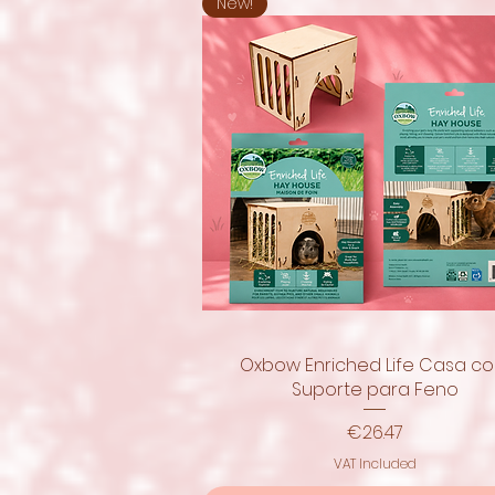
New!
Oxbow Enriched Life Casa c
Quick View
Suporte para Feno
Price
€26.47
VAT Included