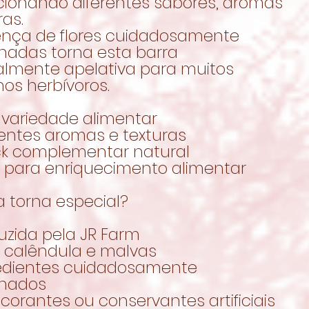
cionando diferentes sabores, aromas
ras.
ença de flores cuidadosamente
onadas torna esta barra
almente apelativa para muitos
os herbívoros.
 variedade alimentar
rentes aromas e texturas
ck complementar natural
l para enriquecimento alimentar
a torna especial?
uzida pela JR Farm
 calêndula e malvas
redientes cuidadosamente
onados
corantes ou conservantes artificiais