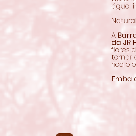
água l
Natural
A
Barr
da JR 
flores
tornar 
rica e 
Embal