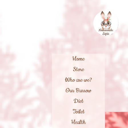
Home
Store
Who are we?
Our Burrow
Diet
Toilet
Health