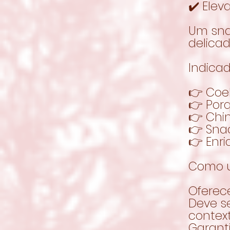
✔️ Elev
Um sna
delicad
Indicad
👉 Coe
👉 Por
👉 Chin
👉 Sna
👉 Enr
Como u
Oferec
Deve s
contex
Garant