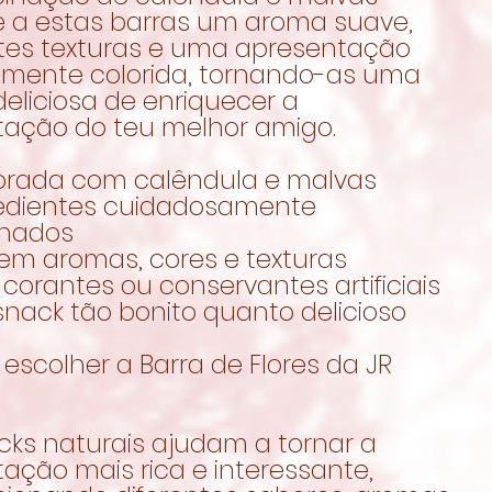
e a estas barras um aroma suave,
ntes texturas e uma apresentação
lmente colorida, tornando-as uma
eliciosa de enriquecer a
tação do teu melhor amigo.
orada com calêndula e malvas
redientes cuidadosamente
onados
 em aromas, cores e texturas
corantes ou conservantes artificiais
nack tão bonito quanto delicioso
escolher a Barra de Flores da JR
cks naturais ajudam a tornar a
ação mais rica e interessante,