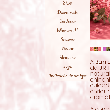
Shop
Downloads
Contacts
Who am I?
Sources
Fórum
Members
A
Barr
Loja
da JR 
natura
Indicação de amigos
chinch
cuidad
enrique
aromát
A comb