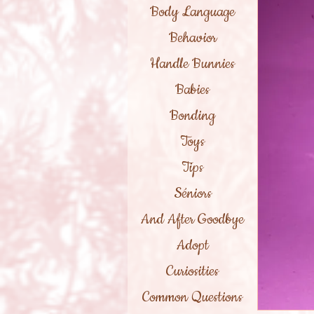
Body Language
Behavior
Handle Bunnies
Babies
Bonding
Toys
Tips
Séniors
And After Goodbye
Adopt
Curiosities
Common Questions