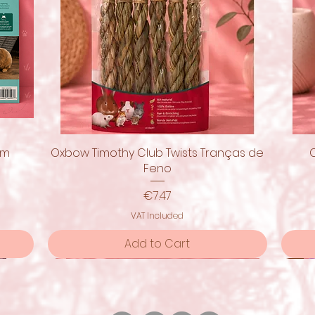
om
Oxbow Timothy Club Twists Tranças de
Quick View
Feno
Price
€7.47
VAT Included
Add to Cart
Pro