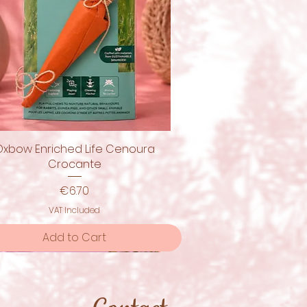
Oxbow Enriched Life Cenoura
Quick View
Crocante
Price
€6.70
VAT Included
Add to Cart
moção