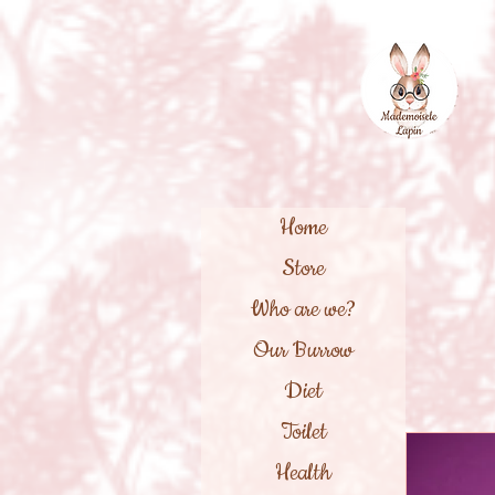
Home
Store
Who are we?
Our Burrow
Diet
Toilet
Health