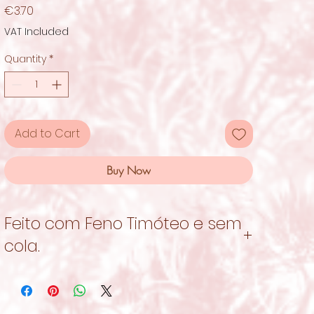
Price
€3.70
VAT Included
Quantity
*
Add to Cart
Buy Now
Feito com Feno Timóteo e sem
cola.