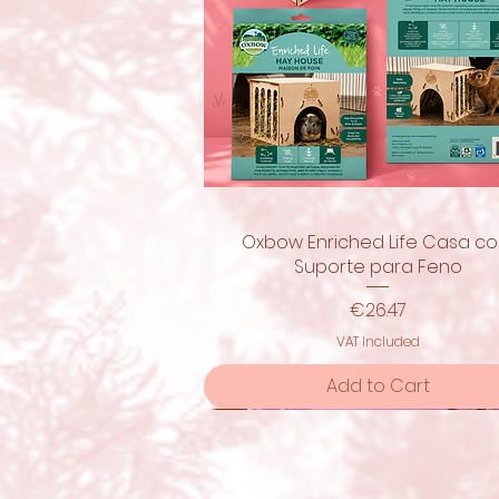
Oxbow Enriched Life Casa c
Quick View
Suporte para Feno
Price
€26.47
VAT Included
Add to Cart
New!