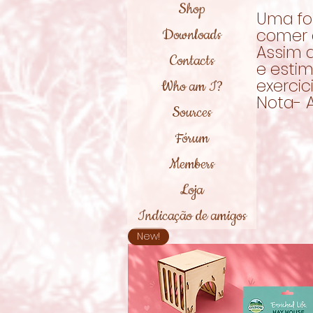
Shop
Uma fo
comer 
Downloads
Assim 
Contacts
e estim
exercici
Who am I?
Nota- 
Sources
Fórum
Members
Loja
Indicação de amigos
New!